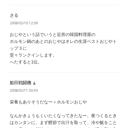
さる
よ
り:
2008/02/10 12:09
おじやという話でいうと近所の韓国料理屋の
ホルモン鍋のあとのおじやはオレの生涯ベストおじやト
ップ３に
堂々ランクインします。
へたすると1位。
船田戦闘機
よ
り:
2008/02/11 03:59
栄養もありそうだなー＞ホルモンおじや
なんかきょうもくいたくなってきたなー。夜つくるとき
はカンタンに、まず鰹節で出汁を取って、冷や飯をこと