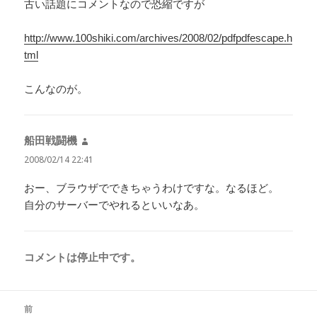
古い話題にコメントなので恐縮ですが
http://www.100shiki.com/archives/2008/02/pdfpdfescape.h
tml
こんなのが。
船田戦闘機
よ
り:
2008/02/14 22:41
おー、ブラウザでできちゃうわけですな。なるほど。
自分のサーバーでやれるといいなあ。
コメントは停止中です。
投
前
稿