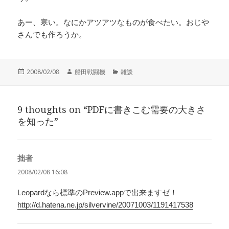
あー、寒い。なにかアツアツなものが食べたい。おじや
さんでも作ろうか。
投
作
カ
2008/02/08
船田戦闘機
雑談
稿
成
テ
日:
者
ゴ
リ
9 thoughts on “PDFに書きこむ需要の大きさ
ー
を知った”
拙者
よ
り:
2008/02/08 16:08
Leopardなら標準のPreview.appで出来ますゼ！
http://d.hatena.ne.jp/silvervine/20071003/1191417538