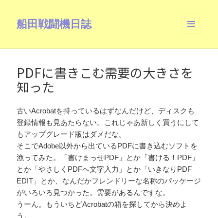
船田戦闘機日誌
メニュ
ーとウ
ィジェ
ット
PDFに書きこむ需要の大きさを
知った
古いAcrobatを持っているはずなんだけど、ディスクも
登録情報も見あたらない。これじゃあ新しく買うにして
もアップグレード版はダメだな。
そこでAdobe以外から出ているPDFに書き込むソフトを
漁ってみた。「書けまっせPDF」とか「書ける！PDF」
とか「やさしくPDFへ文字入力」とか「いきなりPDF
EDIT」とか、なんだかフレンドリーな名称のパッケージ
がいろいろ見つかった。需要があるんですな。
うーん。もういちどAcrobatの箱を探してから決めよ
う。