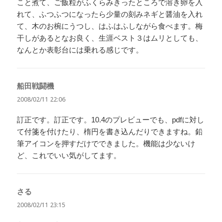
こと煮て、ご飯粒がふくらみきったところで溶き卵を入
れて、ふつふつになったら少量の刻みネギと醤油を入れ
て、木のお椀にうつし、はふはふしながら食べます。梅
干しがあるとなお良く、生涯ベスト３はムリとしても、
なんとか表彰台には乗れる感じです。
船田戦闘機
よ
り:
2008/02/11 22:06
訂正です。訂正です。10.4のプレビューでも、pdfに対し
て付箋を付けたり、楕円を書き込んだりできますね。鉛
筆アイコンを押すだけでできました。機能は少ないけ
ど、これでいい気がしてます。
さる
よ
り:
2008/02/11 23:15