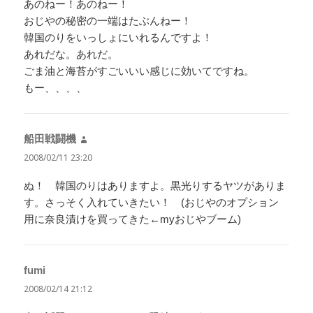
あのねー！あのねー！
おじやの秘密の一端はたぶんねー！
韓国のりをいっしょにいれるんですよ！
あれだな。あれだ。
ごま油と海苔がすごいいい感じに効いてですね。
もー、、、、
船田戦闘機
よ
り:
2008/02/11 23:20
ぬ！ 韓国のりはありますよ。黒光りするヤツがありま
す。さっそく入れていきたい！ (おじやのオプション
用に奈良漬けを買ってきた←myおじやブーム)
fumi
よ
り:
2008/02/14 21:12