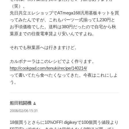
（笑）。
先日共立エレショップでATmega168汎用基板キットを買
ってみたんですが、これもパーツ一式揃って1,230円と
お手頃価格でした。送料は380円だったので自宅から秋
葉原までの往復電車賃より安いんですよね。
それでも秋葉原へは行きますけど。
カルボナーラはこのレシピでよく作ります。
http://cookpad.com/tenuki/recipe/140214/
って書いてたら食べたくなってきた。今夜はこれにしよ
う。
船田戦闘機
よ
り:
2008/02/06 15:31
18個買うとさらに10%OFF! digikeyで100個買う値段より