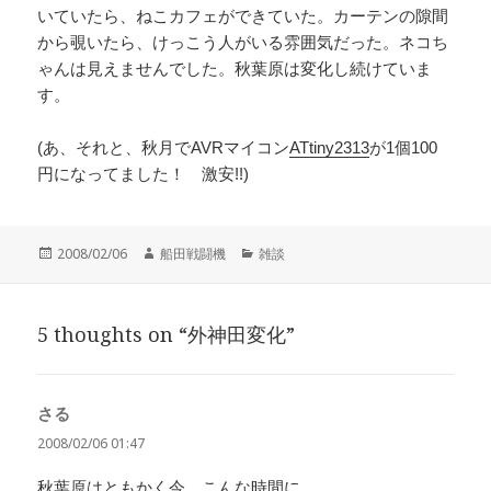
いていたら、ねこカフェができていた。カーテンの隙間
から覗いたら、けっこう人がいる雰囲気だった。ネコち
ゃんは見えませんでした。秋葉原は変化し続けていま
す。
(あ、それと、秋月でAVRマイコン
ATtiny2313
が1個100
円になってました！ 激安!!)
投
作
カ
2008/02/06
船田戦闘機
雑談
稿
成
テ
日:
者
ゴ
リ
5 thoughts on “外神田変化”
ー
さる
よ
り:
2008/02/06 01:47
秋葉原はともかく今、こんな時間に