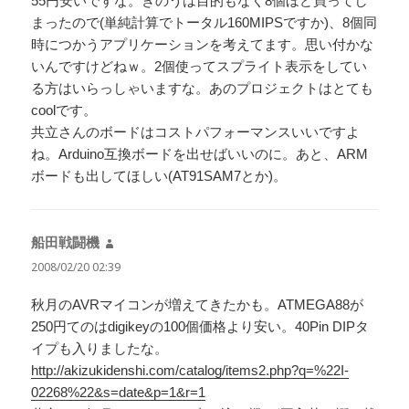
55円安いですな。きのうは目的もなく8個ほど買ってし
まったので(単純計算でトータル160MIPSですか)、8個同
時につかうアプリケーションを考えてます。思い付かな
いんですけどねｗ。2個使ってスプライト表示をしてい
る方はいらっしゃいますな。あのプロジェクトはとても
coolです。
共立さんのボードはコストパフォーマンスいいですよ
ね。Arduino互換ボードを出せばいいのに。あと、ARM
ボードも出してほしい(AT91SAM7とか)。
船田戦闘機
よ
り:
2008/02/20 02:39
秋月のAVRマイコンが増えてきたかも。ATMEGA88が
250円てのはdigikeyの100個価格より安い。40Pin DIPタ
イプも入りましたな。
http://akizukidenshi.com/catalog/items2.php?q=%22I-
02268%22&s=date&p=1&r=1