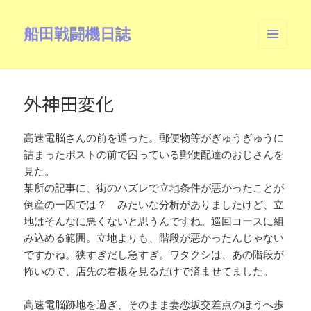
船田戦闘機日誌
メニュ
ーとウ
ィジェ
ット
外神田変化
高速電脳さん
の前を通った。郵便物等がぎゅうぎゅうに
詰まったポストの前で困っている郵便配達のおじさんを
見た。
某所の記事に、街のハズレで立地条件が悪かったことが
倒産の一因では？ みたいな分析がありましたけど、立
地はそんなに悪くないと思うんですね。巡回コースに組
み込める範囲。立地よりも、階段が悪かったんじゃない
ですかね。狭すぎだし急すぎ。ワタクシは、あの階段が
怖いので、店先の看板を見るだけで済ませてました。
高速電脳跡地を過ぎ、そのまま妻恋坂交差点のほうへ歩