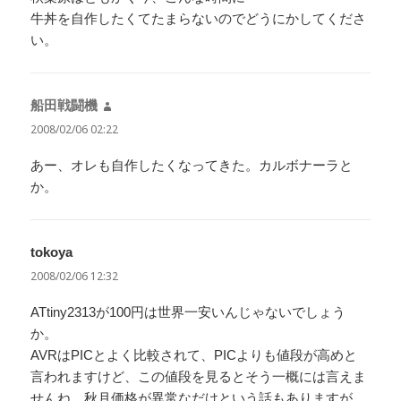
牛丼を自作したくてたまらないのでどうにかしてくださ
い。
船田戦闘機
よ
り:
2008/02/06 02:22
あー、オレも自作したくなってきた。カルボナーラと
か。
tokoya
よ
り:
2008/02/06 12:32
ATtiny2313が100円は世界一安いんじゃないでしょう
か。
AVRはPICとよく比較されて、PICよりも値段が高めと
言われますけど、この値段を見るとそう一概には言えま
せんね。秋月価格が異常なだけという話もありますが