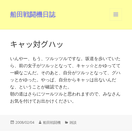
船田戦闘機日誌
メニュ
ーとウ
ィジェ
ット
キャッ対グハッ
いんやー、もう、ツルッツルですな。坂道を歩いていた
ら、前の女子がツルッとなって、キャッ☆とかゆってて
一瞬なごんだ。そのあと、自分がツルッとなって、グハ
ッとかゆった。やっぱ、自分からキャッは出ないんだ
な、ということが確認できた。
朝の道はさらにツールツルと思われますので、みなさん
お気を付けてお出かけください。
投
作
カ
2008/02/04
船田戦闘機
雑談
稿
成
テ