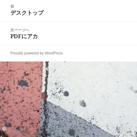
日:
者
ゴ
投
リ
前
稿
デスクトップ
ー
前
ナ
の
ビ
投
次ページへ
ゲ
稿:
PDFにアカ
次
ー
の
シ
投
ョ
Proudly powered by WordPress
稿:
ン