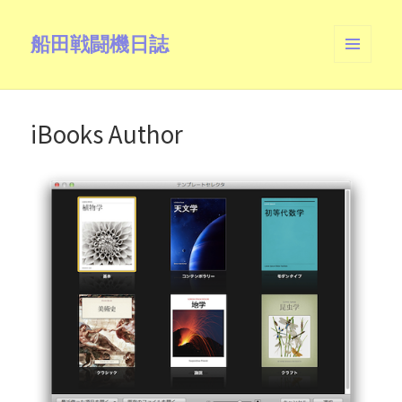
船田戦闘機日誌
メニュ
ーとウ
ィジェ
ット
iBooks Author