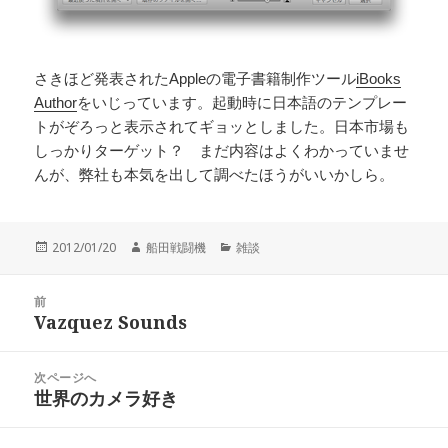
さきほど発表されたAppleの電子書籍制作ツール
iBooks
Author
をいじっています。起動時に日本語のテンプレー
トがぞろっと表示されてギョッとしました。日本市場も
しっかりターゲット？ まだ内容はよくわかっていませ
んが、弊社も本気を出して調べたほうがいいかしら。
投
作
カ
2012/01/20
船田戦闘機
雑談
稿
成
テ
日:
者
ゴ
投
リ
前
稿
Vazquez Sounds
ー
前
ナ
の
ビ
投
次ページへ
ゲ
稿:
世界のカメラ好き
次
ー
の
シ
投