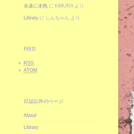
永遠に未熟
に
KIMURA
より
Library
に
しんちゃん
より
FEED
RSS
ATOM
日誌以外のページ
About
Library