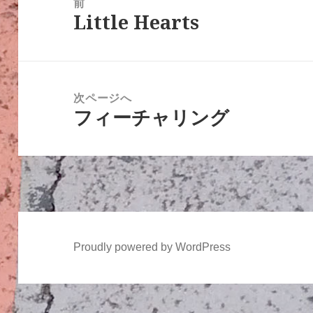
前
Little Hearts
ナ
前
ビ
の
ゲ
投
ー
稿:
次ページへ
シ
フィーチャリング
次
ョ
の
ン
投
稿:
Proudly powered by WordPress