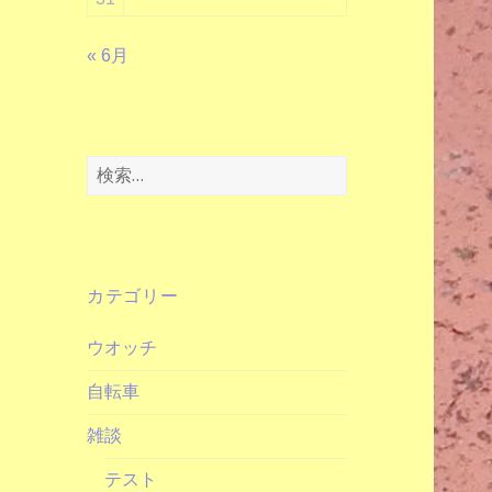
« 6月
検
索:
カテゴリー
ウオッチ
自転車
雑談
テスト