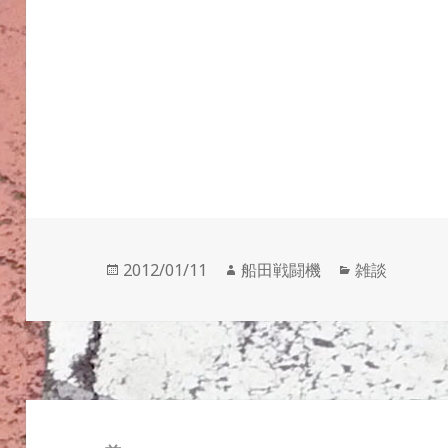
投
作
カ
2012/01/11
船田戦闘機
雑談
稿
成
テ
日:
者
ゴ
リ
ー
投
稿