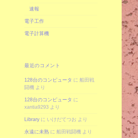
速報
電子工作
電子計算機
最近のコメント
128台のコンピュータ
に
船田戦
闘機
より
128台のコンピュータ
に
xantia9293
より
Library
に
いけだてつお
より
永遠に未熟
に
船田戦闘機
より