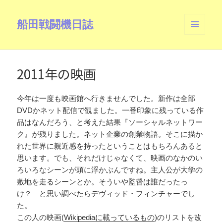
船田戦闘機日誌
メニュ
ーとウ
ィジェ
ット
2011年の映画
今年は一度も映画館へ行きませんでした。新作は全部
DVDかネット配信で観ました。一番印象に残っている作
品はなんだろう、と考えた結果『ソーシャルネットワー
ク』が残りました。ネット企業の創業物語。そこに描か
れた世界に親近感を持ったということはもちろんあると
思います。でも、それだけじゃなくて、映画のなかのい
ろいろなシーンが頭に浮かぶんですね。主人公が大学の
敷地を走るシーンとか。そういや監督は誰だったっ
け？ と思い調べたらデヴィッド・フィンチャーでし
た。
この人の映画(
Wikipediaに載っているもの
)のリストを改