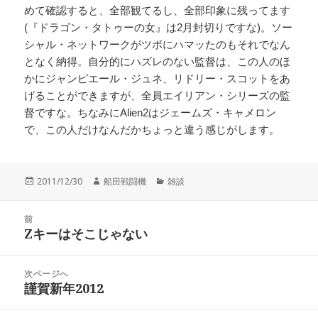
めて確認すると、全部観てるし、全部印象に残ってます
(『ドラゴン・タトゥーの女』は2月封切りですな)。ソー
シャル・ネットワークがツボにハマッたのもそれでなん
となく納得。自分的にハズレのない監督は、この人のほ
かにジャンピエール・ジュネ、リドリー・スコットをあ
げることができますが、全員エイリアン・シリーズの監
督ですな。ちなみにAlien2はジェームズ・キャメロン
で、この人だけなんだかちょっと違う感じがします。
投
作
カ
2011/12/30
船田戦闘機
雑談
稿
成
テ
日:
者
ゴ
投
リ
前
稿
Zキーはそこじゃない
ー
前
ナ
の
ビ
投
次ページへ
ゲ
稿:
謹賀新年2012
次
ー
の
シ