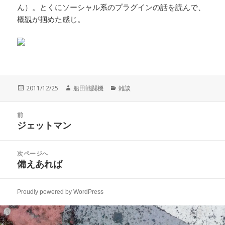
ん）。とくにソーシャル系のプラグインの話を読んで、
概観が掴めた感じ。
投
作
カ
2011/12/25
船田戦闘機
雑談
稿
成
テ
日:
者
ゴ
投
リ
前
稿
ジェットマン
ー
前
ナ
の
ビ
投
次ページへ
ゲ
稿:
備えあれば
次
ー
の
シ
投
ョ
Proudly powered by WordPress
稿:
ン