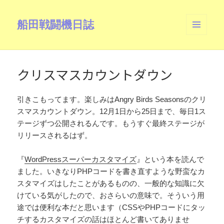
船田戦闘機日誌
メニュ
ーとウ
ィジェ
ット
クリスマスカウントダウン
引きこもってます。楽しみはAngry Birds Seasonsのクリ
スマスカウントダウン。12月1日から25日まで、毎日1ス
テージずつ公開されるんです。もうすぐ最終ステージが
リリースされるはず。
『
WordPressスーパーカスタマイズ
』という本を読んで
ました。いきなりPHPコードを書き直すような野蛮なカ
スタマイズはしたことがあるものの、一般的な知識に欠
けている気がしたので、おさらいの意味で。そういう用
途では便利な本だと思います（CSSやPHPコードにタッ
チするカスタマイズの話はほとんど書いてありませ