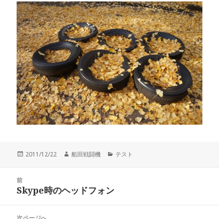
投
作
カ
2011/12/22
船田戦闘機
テスト
稿
成
テ
日:
者
ゴ
投
リ
前
稿
Skype時のヘッドフォン
ー
前
ナ
の
ビ
投
次ページへ