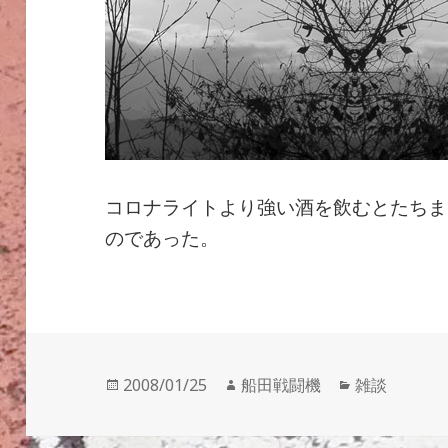
コロナライトより強い酒を飲むとたちま
のであった。
投
作
カ
2008/01/25
船田戦闘機
雑談
稿
成
テ
日:
者
ゴ