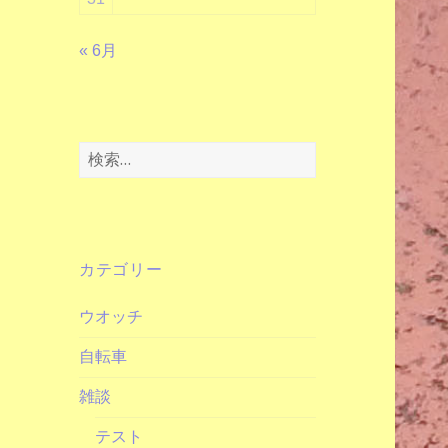
« 6月
検
索:
カテゴリー
ウオッチ
自転車
雑談
テスト