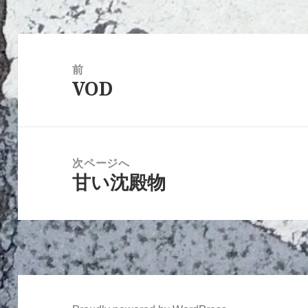
投
稿
前
VOD
ナ
前
ビ
の
ゲ
投
ー
稿:
次ページへ
シ
甘い沈殿物
次
ョ
の
ン
投
稿: