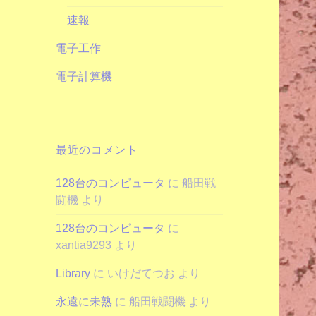
速報
電子工作
電子計算機
最近のコメント
128台のコンピュータ
に
船田戦
闘機
より
128台のコンピュータ
に
xantia9293
より
Library
に
いけだてつお
より
永遠に未熟
に
船田戦闘機
より