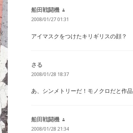
船田戦闘機
よ
2008/01/27 01:31
り:
アイマスクをつけたキリギリスの顔？
さる
よ
2008/01/28 18:37
り:
あ、シンメトリーだ！モノクロだと作品
船田戦闘機
よ
2008/01/28 21:34
り: