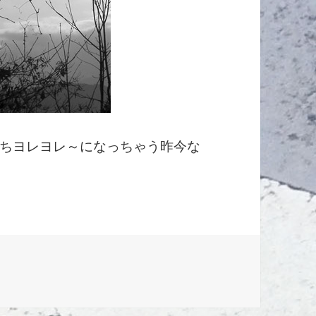
ちヨレヨレ～になっちゃう昨今な