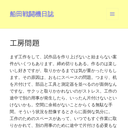
船田戦闘機日誌
メニュ
ーとウ
ィジェ
ット
工房問題
まず工作をして、試作品を作り上げないと始まらない案
件がいくつもあります。締め切りもある。作るのは楽し
いし好きですが、取りかかるまでは気が重かったりもし
ます。その原因は、おもにスペースの問題。つまり、机
を片付けて、部品と工具と測定器を並べるのが面倒なん
ですな。サクッと取りかかれないのがストレス。工作の
途中で別の用事が発生したら、いったん片付けないとい
けないかも。空間に余裕がないことからくる無駄な手
間。そういう状況を想像するとさらに面倒な気分に。
工作のためのスペースがあって、いつでもすぐ作業に取
りかかれて、別の用事のために途中で片付ける必要もな