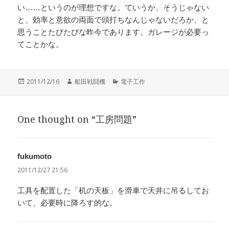
い……というのが理想ですな。ていうか、そうじゃない
と、効率と意欲の両面で頭打ちなんじゃないだろか、と
思うことたびたびな昨今であります。ガレージが必要っ
てことかな。
投
作
カ
2011/12/16
船田戦闘機
電子工作
稿
成
テ
日:
者
ゴ
リ
One thought on “工房問題”
ー
fukumoto
よ
り:
2011/12/27 21:56
工具を配置した「机の天板」を滑車で天井に吊るしてお
いて、必要時に降ろす的な。