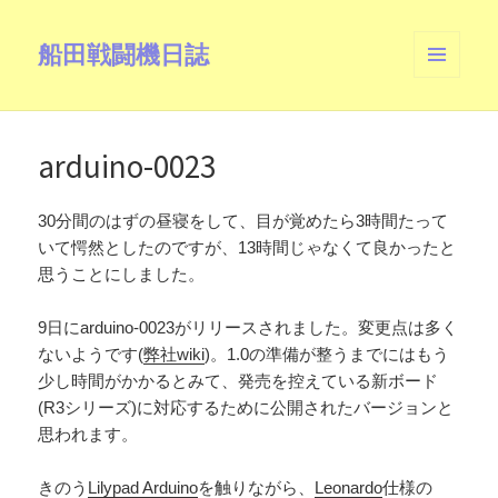
船田戦闘機日誌
メニュ
ーとウ
ィジェ
ット
arduino-0023
30分間のはずの昼寝をして、目が覚めたら3時間たって
いて愕然としたのですが、13時間じゃなくて良かったと
思うことにしました。
9日にarduino-0023がリリースされました。変更点は多く
ないようです(
弊社wiki
)。1.0の準備が整うまでにはもう
少し時間がかかるとみて、発売を控えている新ボード
(R3シリーズ)に対応するために公開されたバージョンと
思われます。
きのう
Lilypad Arduino
を触りながら、
Leonardo
仕様の