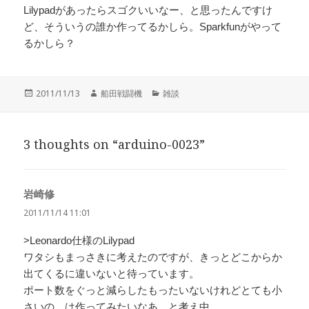
Lilypadがあったらスゴクいいなー、と思ったんですけ
ど、そういうの誰か作ってるかしら。Sparkfunがやって
るかしら？
投
作
カ
2011/11/13
船田戦闘機
雑談
稿
成
テ
日:
者
ゴ
リ
3 thoughts on “arduino-0023”
ー
岩崎修
よ
り:
2011/11/14 11:01
>Leonardo仕様のLilypad
ワタシもまっさきに考えたのですが、きっとどこからか
出てくるに違いないと待っています。
ポート数をぐっと減らしたもったいないけれどとても小
さいの、は作ってみたいなあ、と考え中。。。