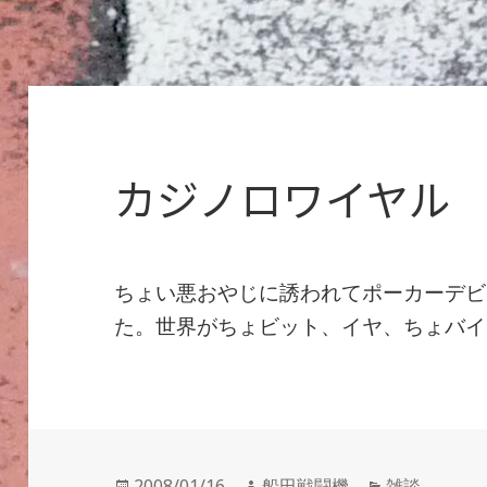
カジノロワイヤル
ちょい悪おやじに誘われてポーカーデビ
た。世界がちょビット、イヤ、ちょバイ
投
作
カ
2008/01/16
船田戦闘機
雑談