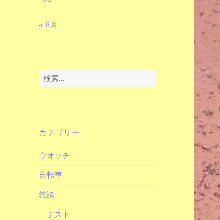
« 6月
検
索:
カテゴリー
ウオッチ
自転車
雑談
テスト