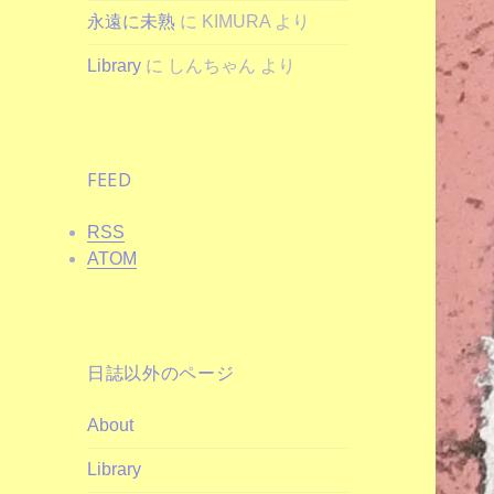
永遠に未熟
に
KIMURA
より
Library
に
しんちゃん
より
FEED
RSS
ATOM
日誌以外のページ
About
Library