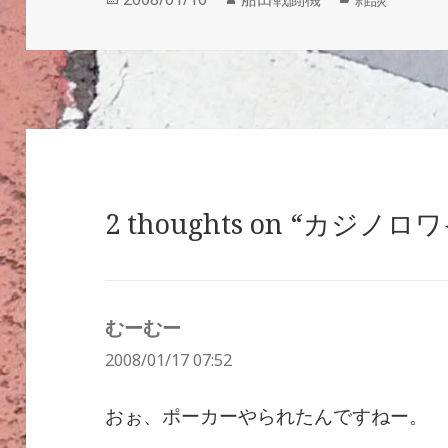
稿
成
テ
日:
者
ゴ
リ
ー
2 thoughts on “カジノ
むーむー
よ
2008/01/17 07:52
り:
おぉ、ポーカーやられたんですねー。