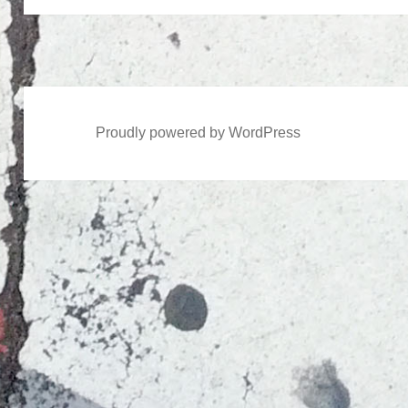
ン
投
稿:
Proudly powered by WordPress