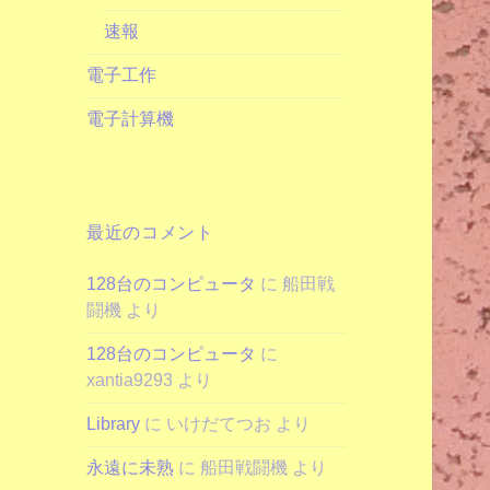
速報
電子工作
電子計算機
最近のコメント
128台のコンピュータ
に
船田戦
闘機
より
128台のコンピュータ
に
xantia9293
より
Library
に
いけだてつお
より
永遠に未熟
に
船田戦闘機
より