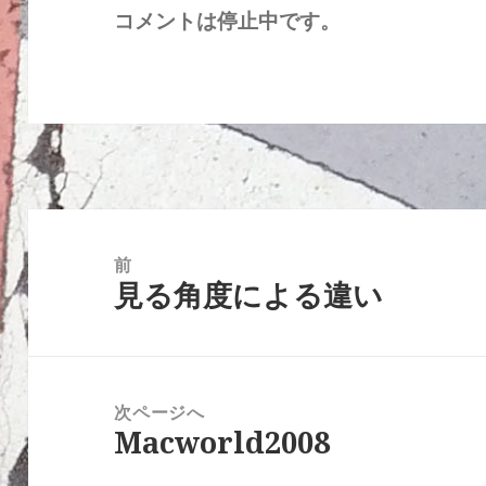
コメントは停止中です。
投
稿
前
見る角度による違い
ナ
前
ビ
の
ゲ
投
ー
稿:
次ページへ
シ
Macworld2008
次
ョ
の