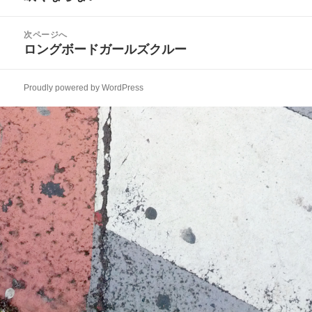
ナ
の
ビ
投
次ページへ
ゲ
稿:
ロングボードガールズクルー
次
ー
の
シ
投
ョ
Proudly powered by WordPress
稿:
ン