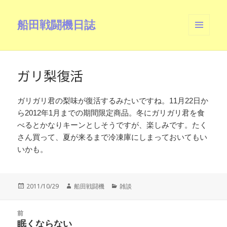
船田戦闘機日誌
メニュ
ーとウ
ィジェ
ット
ガリ梨復活
ガリガリ君の梨味が復活するみたいですね。11月22日か
ら2012年1月までの期間限定商品。冬にガリガリ君を食
べるとかなりキーンとしそうですが、楽しみです。たく
さん買って、夏が来るまで冷凍庫にしまっておいてもい
いかも。
投
作
カ
2011/10/29
船田戦闘機
雑談
稿
成
テ
日:
者
ゴ
投
リ
前
稿
眠くならない
ー
前