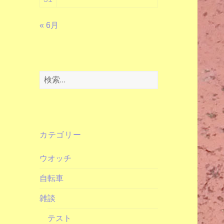
« 6月
検
索:
カテゴリー
ウオッチ
自転車
雑談
テスト