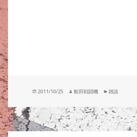
投
作
カ
2011/10/25
船田戦闘機
雑談
稿
成
テ
日:
者
ゴ
リ
ー
投