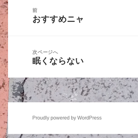
稿
前
おすすめニャ
ナ
前
ビ
の
ゲ
投
ー
稿:
次ページへ
シ
眠くならない
次
ョ
の
ン
投
稿:
Proudly powered by WordPress