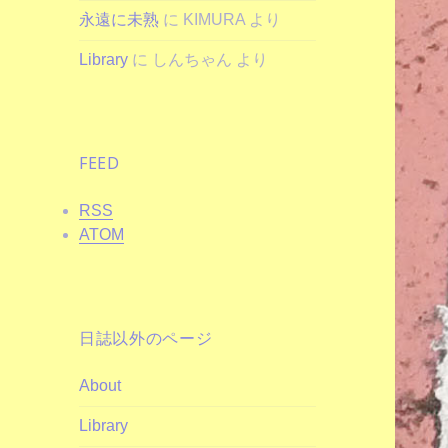
永遠に未熟
に
KIMURA
より
Library
に
しんちゃん
より
FEED
RSS
ATOM
日誌以外のページ
About
Library