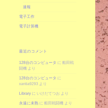
速報
電子工作
電子計算機
最近のコメント
128台のコンピュータ
に
船田戦
闘機
より
128台のコンピュータ
に
xantia9293
より
Library
に
いけだてつお
より
永遠に未熟
に
船田戦闘機
より