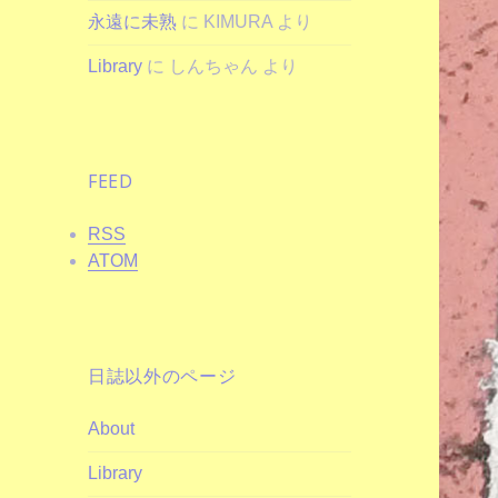
永遠に未熟
に
KIMURA
より
Library
に
しんちゃん
より
FEED
RSS
ATOM
日誌以外のページ
About
Library