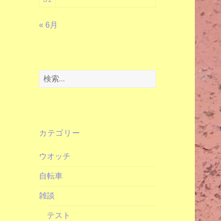
« 6月
検
索:
カテゴリー
ウオッチ
自転車
雑談
テスト