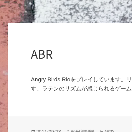
ABR
Angry Birds Rioをプレイしていま
す。ラテンのリズムが感じられるゲーム
投
作
カ
2011/09/28
船田戦闘機
雑談