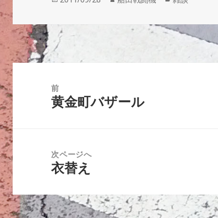
稿
成
テ
日:
者
ゴ
リ
ー
投
稿
前
黄金町バザール
ナ
前
ビ
の
ゲ
投
ー
稿:
次ページへ
シ
衣替え
次
ョ
の
ン
投
稿: