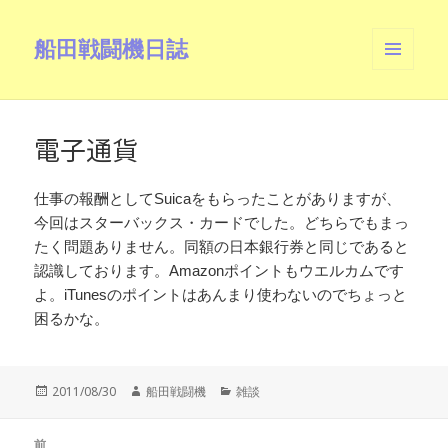
船田戦闘機日誌
メニュ
ーとウ
ィジェ
ット
電子通貨
仕事の報酬としてSuicaをもらったことがありますが、
今回はスターバックス・カードでした。どちらでもまっ
たく問題ありません。同額の日本銀行券と同じであると
認識しております。Amazonポイントもウエルカムです
よ。iTunesのポイントはあんまり使わないのでちょっと
困るかな。
投
作
カ
2011/08/30
船田戦闘機
雑談
稿
成
テ
日:
者
ゴ
投
リ
前