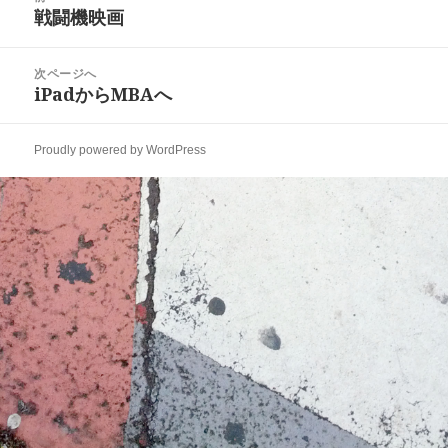
稿
戦闘機映画
ー
前
ナ
の
ビ
投
次ページへ
ゲ
稿:
iPadからMBAへ
次
ー
の
シ
投
ョ
Proudly powered by WordPress
稿:
ン