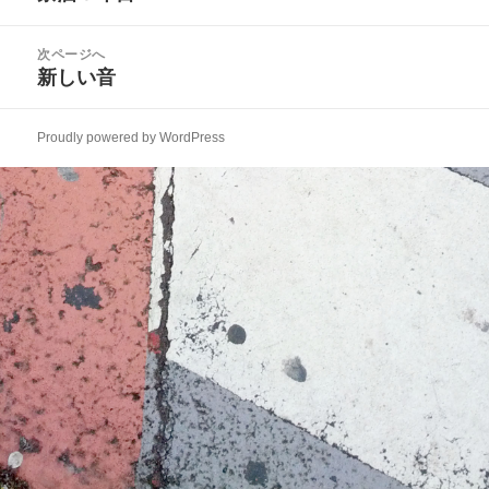
ナ
の
ビ
投
次ページへ
ゲ
稿:
新しい音
次
ー
の
シ
投
ョ
Proudly powered by WordPress
稿:
ン