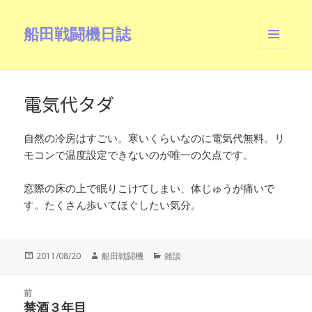
船田戦闘機日誌
メニュ
ーとウ
ィジェ
ット
電気代タダ
自然の冷房はすごい。寒いくらいなのに電気代無料。リ
モコンで温度設定できないのが唯一の欠点です。
窓際の床の上で眠りこけてしまい、体じゅうが痛いで
す。たくさん歩いてほぐしたい気分。
投
作
カ
2011/08/20
船田戦闘機
雑談
稿
成
テ
日:
者
ゴ
投
リ
前
稿
禁酒３年目
ー
前