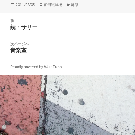
投
作
カ
2011/08/05
船田戦闘機
雑談
稿
成
テ
日:
者
ゴ
投
リ
前
稿
続・サリー
ー
前
ナ
の
ビ
投
次ページへ
ゲ
稿:
音楽室
次
ー
の
シ
投
ョ
Proudly powered by WordPress
稿:
ン