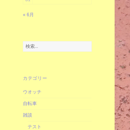
« 6月
検
索:
カテゴリー
ウオッチ
自転車
雑談
テスト