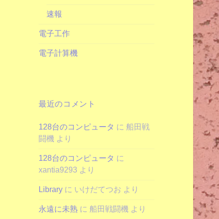
速報
電子工作
電子計算機
最近のコメント
128台のコンピュータ
に
船田戦
闘機
より
128台のコンピュータ
に
xantia9293
より
Library
に
いけだてつお
より
永遠に未熟
に
船田戦闘機
より