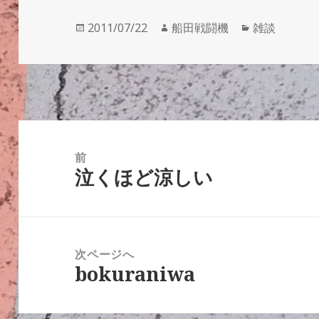
投
作
カ
2011/07/22
船田戦闘機
雑談
稿
成
テ
日:
者
ゴ
リ
ー
投
稿
前
泣くほど涼しい
ナ
前
ビ
の
ゲ
投
ー
稿:
次ページへ
シ
bokuraniwa
次
ョ
の
ン
投