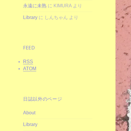
永遠に未熟
に
KIMURA
より
Library
に
しんちゃん
より
FEED
RSS
ATOM
日誌以外のページ
About
Library