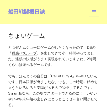
船田戦闘機日誌
メニュ
ーとウ
ィジェ
ット
ちょいゲーム
とつぜんムショーにゲームがしたくなったので、DSの
『
瞬感パズループ
』を出してきて小一時間やってまし
た。連鎖の快感がうまく実現されていますよね。2時間
くらいは遊べるゲームです。
でも、ほんとうの自分は『
Call of Duty 4
』をやりたいん
です。日本語版が出ましたな。でも、この時期に始めち
ゃうといろいろと支障があるので我慢してるんです。
Steam版なら、この場でスタートできるのに！ いやい
やいや年末年始の楽しみにとっとこうぜ←言い聞かせて
る。