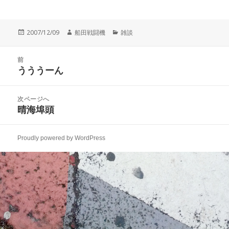
投
作
カ
2007/12/09
船田戦闘機
雑談
稿
成
テ
日:
者
ゴ
投
リ
前
稿
うううーん
ー
前
ナ
の
ビ
投
次ページへ
ゲ
稿:
晴海埠頭
次
ー
の
シ
投
ョ
Proudly powered by WordPress
稿:
ン