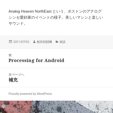
Analog Heaven NorthEast という、ボストンのアナログ
シンセ愛好家のイベントの様子。美しいマシンと楽しい
サウンド。
投
作
カ
2011/07/02
船田戦闘機
雑談
稿
成
テ
日:
者
ゴ
投
リ
前
稿
Processing for Android
ー
前
ナ
の
ビ
投
次ページへ
ゲ
稿:
補充
次
ー
の
シ
投
ョ
Proudly powered by WordPress
稿:
ン