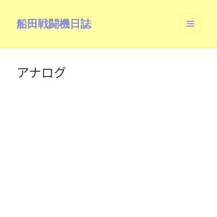
船田戦闘機日誌
メニュ
ーとウ
ィジェ
ット
アナログ