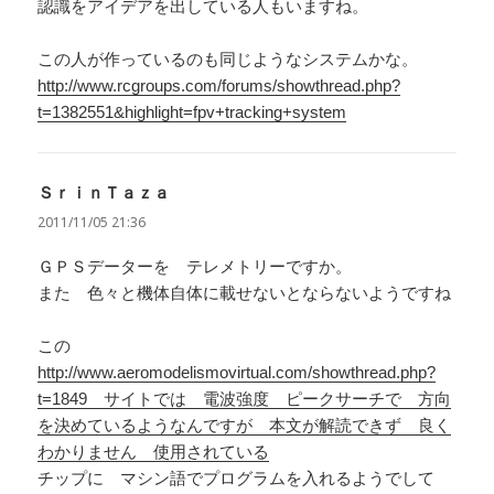
認識をアイデアを出している人もいますね。
この人が作っているのも同じようなシステムかな。
http://www.rcgroups.com/forums/showthread.php?
t=1382551&highlight=fpv+tracking+system
ＳｒｉｎＴａｚａ
よ
り:
2011/11/05 21:36
ＧＰＳデーターを テレメトリーですか。
また 色々と機体自体に載せないとならないようですね
この
http://www.aeromodelismovirtual.com/showthread.php?
t=1849 サイトでは 電波強度 ピークサーチで 方向
を決めているようなんですが 本文が解読できず 良く
わかりません 使用されている
チップに マシン語でプログラムを入れるようでして