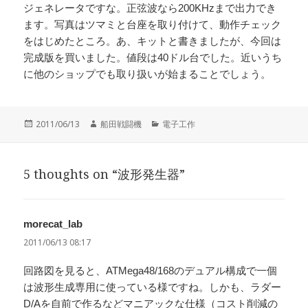
ジェネレータですな。正弦波なら200KHzまで出力でき
ます。写真はツマミと台座を取り付けて、動作チェック
をはじめたところ。あ、キットと書きましたが、今回は
完成版を買いました。値段は40ドル台でした。近いうち
に他のショップでも取り扱いが始まることでしょう。
投
作
カ
2011/06/13
船田戦闘機
電子工作
稿
成
テ
日:
者
ゴ
リ
5 thoughts on “波形発生器”
ー
morecat_lab
よ
り:
2011/06/13 08:17
回路図を見ると、ATMega48/168のデュアル構成で一個
は波形生成専用に使っている様ですね。しかも、ラダー
D/Aを自前で作るなどマニアックな仕様（コスト削減の