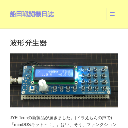
船田戦闘機日誌
メニュ
ーとウ
ィジェ
ット
波形発生器
JYE Techの新製品が届きました。(ドラえもんの声で)
「
miniDDSキット
～！」。はい、そう、ファンクション