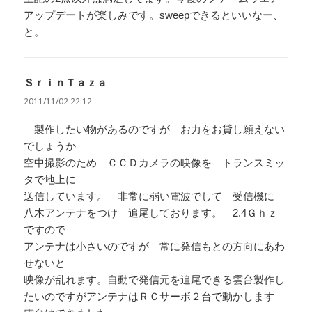
アップデートが楽しみです。sweepできるといいなー、
と。
ＳｒｉｎＴａｚａ
よ
り:
2011/11/02 22:12
製作したい物があるのですが お力をお貸し願えない
でしょうか
空中撮影のため ＣＣＤカメラの映像を トランスミッ
タで地上に
送信しています。 非常に弱い電波でして 受信機に
八木アンテナをつけ 追尾しております。 2.4Ｇｈｚ
ですので
アンテナは小さいのですが 常に発信もとの方向にあわ
せないと
映像が乱れます。自動で発信元を追尾できる雲台製作し
たいのですがアンテナはＲＣサーボ２台で動かします