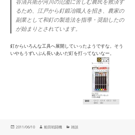
谷清兵衛が河川の氾濫に苦しむ農民を救済す
るため、江戸から釘鍛冶職人を招き、農家の
副業として和釘の製造法を指導・奨励したの
が始まりとされています。
釘からいろんな工具へ展開していったようですな。そう
いやもうずいぶん長いあいだ釘を打ってないなー。
投
作
カ
2011/06/10
船田戦闘機
雑談
稿
成
テ