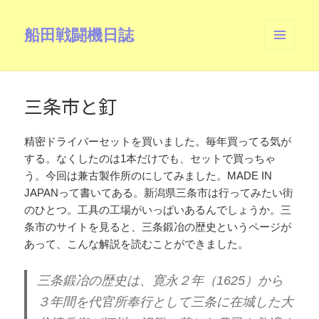
船田戦闘機日誌
メニュ
ーとウ
ィジェ
ット
三条市と釘
精密ドライバーセットを買いました。毎年買ってる気が
する。なくしたのは1本だけでも、セットで買っちゃ
う。今回は兼古製作所のにしてみました。MADE IN
JAPANって書いてある。新潟県三条市は行ってみたい街
のひとつ。工具の工場がいっぱいあるんでしょうか。三
条市のサイトを見ると、三条鍛冶の歴史というページが
あって、こんな解説を読むことができました。
三条鍛冶の歴史は、寛永２年（1625）から
３年間を代官所奉行として三条に在城した大