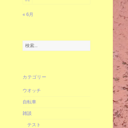
« 6月
検
索:
カテゴリー
ウオッチ
自転車
雑談
テスト