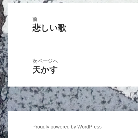
投
稿
前
悲しい歌
ナ
前
ビ
の
ゲ
投
ー
稿:
次ページへ
シ
天かす
次
ョ
の
ン
投
稿:
Proudly powered by WordPress