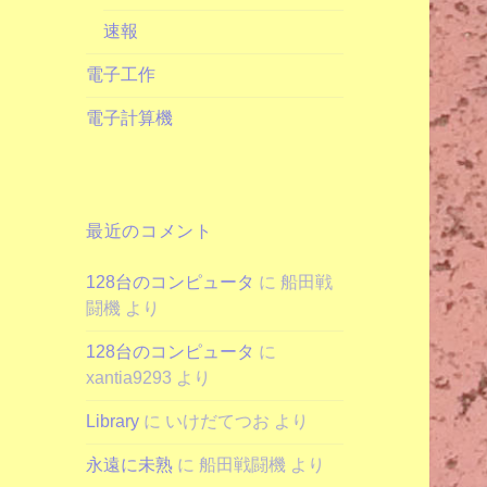
速報
電子工作
電子計算機
最近のコメント
128台のコンピュータ
に
船田戦
闘機
より
128台のコンピュータ
に
xantia9293
より
Library
に
いけだてつお
より
永遠に未熟
に
船田戦闘機
より