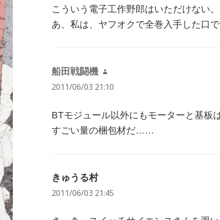
こういう電子工作野郎はいただけない。
あ、私は、ヤフオクで全巻入手した口で
船田戦闘機
よ
2011/06/03 21:10
り:
BTモジュール以外にもモーターと基板
すごい量の梱包材だ……
きゅうる村
よ
2011/06/03 21:45
り: