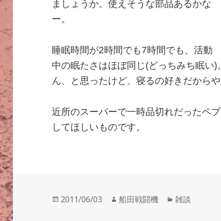
ましょうか。使えそうな部品あるかな
ー。
睡眠時間が2時間でも7時間でも、活動
中の眠たさはほぼ同じ(どっちみち眠い)
ん、と思ったけど、寝るの好きだからやっ
近所のスーパーで一時品切れだったペプ
してほしいものです。
投
作
カ
2011/06/03
船田戦闘機
雑談
稿
成
テ