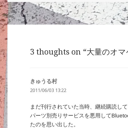
日:
者
ゴ
リ
ー
3 thoughts on “大量の
きゅうる村
よ
2011/06/03 13:22
り:
まだ刊行されていた当時、継続購読して
パーツ別売りサービスを悪用してBluet
たのを思い出した。