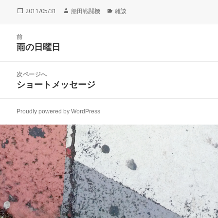
投
作
カ
2011/05/31
船田戦闘機
雑談
稿
成
テ
日:
者
ゴ
投
リ
前
稿
雨の日曜日
ー
前
ナ
の
ビ
投
次ページへ
ゲ
稿:
ショートメッセージ
次
ー
の
シ
投
ョ
Proudly powered by WordPress
稿:
ン