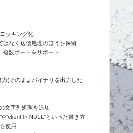
ロッキング化
捨てるのではなく送信処理のほうを保留
実装し、複数ポートをサポート
字として出力(そのままバイナリを出力した
)記法の文字列処理を追加
L”や”client != NULL”といった書き方
t)”を使用