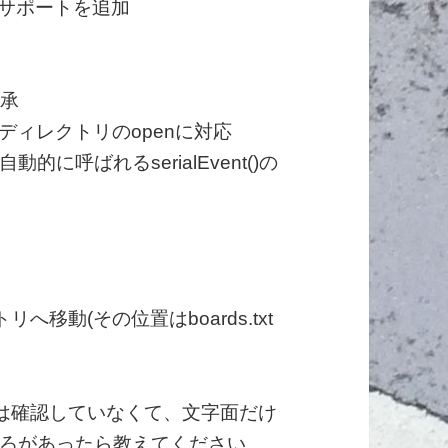
Sのサポートを追加
継承
/ディレクトリのopenに対応
呼ばれるserialEvent()の
リへ移動(その位置はboards.txt
は確認していなくて、文字面だけ
ろがあったら教えてください。