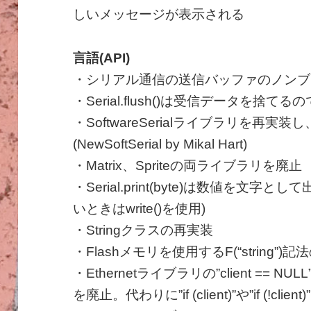
しいメッセージが表示される
言語(API)
・シリアル通信の送信バッファのノンブ
・Serial.flush()は受信データを
・SoftwareSerialライブラリを再
(NewSoftSerial by Mikal Hart)
・Matrix、Spriteの両ライブラリを廃止
・Serial.print(byte)は数値を文
いときはwrite()を使用)
・Stringクラスの再実装
・Flashメモリを使用するF(“string”
・Ethernetライブラリの”client == NUL
を廃止。代わりに”if (client)”や”if (!clien