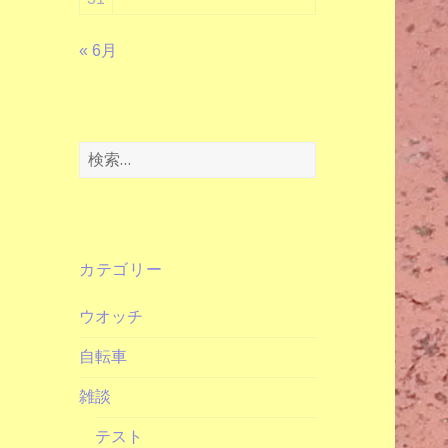
« 6月
検
索:
カテゴリー
ウオッチ
自転車
雑談
テスト