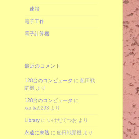
速報
電子工作
電子計算機
最近のコメント
128台のコンピュータ
に
船田戦
闘機
より
128台のコンピュータ
に
xantia9293
より
Library
に
いけだてつお
より
永遠に未熟
に
船田戦闘機
より