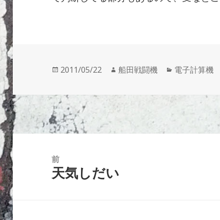
投
作
カ
2011/05/22
船田戦闘機
電子計算機
稿
成
テ
日:
者
ゴ
リ
ー
投
稿
前
天気しだい
ナ
前
ビ
の
ゲ
投
ー
稿: