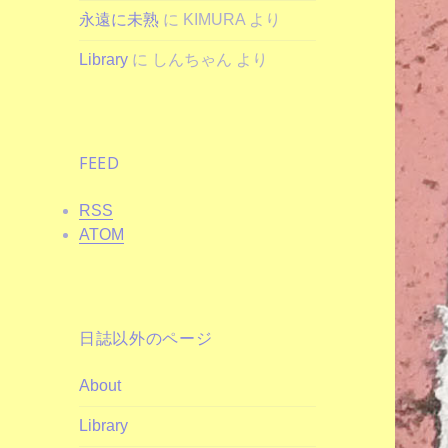
永遠に未熟
に
KIMURA
より
Library
に
しんちゃん
より
FEED
RSS
ATOM
日誌以外のページ
About
Library