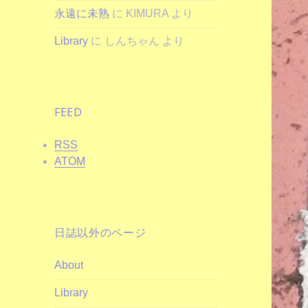
永遠に未熟
に
KIMURA
より
Library
に
しんちゃん
より
FEED
RSS
ATOM
日誌以外のページ
About
Library