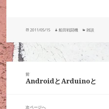
投
作
カ
2011/05/15
船田戦闘機
雑談
稿
成
テ
日:
者
ゴ
リ
ー
投
稿
前
AndroidとArduinoと
ナ
前
ビ
の
ゲ
投
ー
稿:
次ページへ