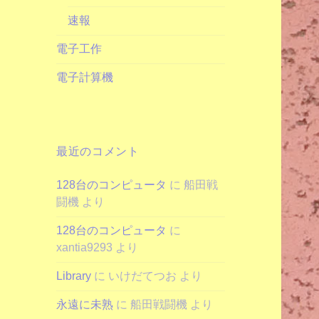
速報
電子工作
電子計算機
最近のコメント
128台のコンピュータ
に
船田戦
闘機
より
128台のコンピュータ
に
xantia9293
より
Library
に
いけだてつお
より
永遠に未熟
に
船田戦闘機
より