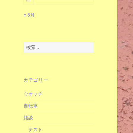
« 6月
検
索:
カテゴリー
ウオッチ
自転車
雑談
テスト