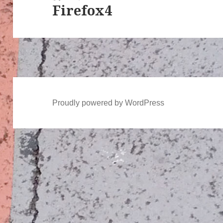
シ
Firefox4
次
ョ
の
ン
投
稿:
Proudly powered by WordPress