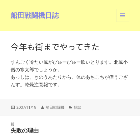
船田戦闘機日誌
メニュ
ーとウ
ィジェ
ット
今年も街までやってきた
すんごく冷たい風がびゅーびゅー吹いとります。北風小
僧の寒太郎でしょうか。
あっしは、きのうあたりから、体のあちこちが痒うござ
んす。乾燥注意報です。
投
作
カ
2007/11/19
船田戦闘機
雑談
稿
成
テ
日:
者
ゴ
投
リ
前
稿
失敗の理由
ー
前
ナ
の