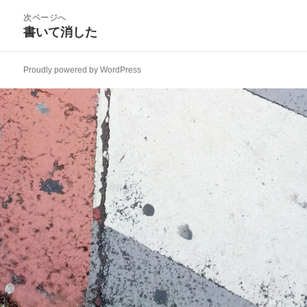
ビ
投
次ページへ
ゲ
稿:
書いて消した
次
ー
の
シ
投
ョ
Proudly powered by WordPress
稿:
ン