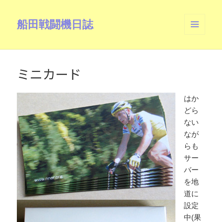
船田戦闘機日誌
メニュ
ーとウ
ィジェ
ット
ミニカード
はか
どら
ない
なが
らも
サー
バー
を地
道に
設定
中(果