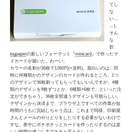
てし
な
い…
…)。
そん
な
折、
logpaper
の新しいフォーマット『
minicard
』で作ったマ
イカードが届いた。わーい。
カラーの名刺が36枚で1260円(+送料)。面白いのは、同
時に何種類かのデザインのカードが作れるところ。1つ
のデザインで36枚刷ってもらってもいいんですが、4種
類のデザインを9枚ずつとか、6種類×6枚で、といった注
文ができちゃう。36枚全部違うデザインも可能らしい。
デザインから決済まで、ブラウザ上ですべての作業が短
時間のうちに完結しちゃう点は、これまで同様。印刷屋
さんとメールのやりとりをしたりする必要がないわけで
すな。夜中にポチポチッとカードを作ったりするのは楽
しい時間の過ごし方であると言えましょう。