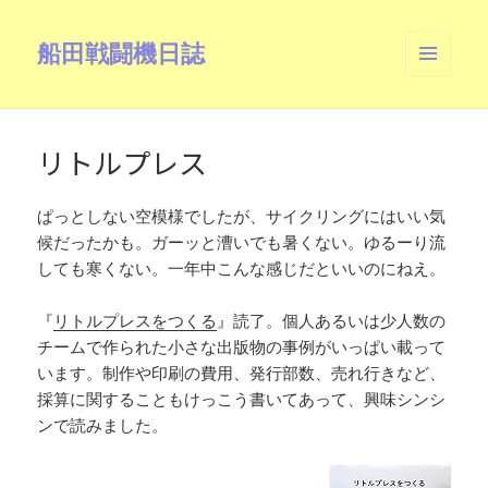
船田戦闘機日誌
メニュ
ーとウ
ィジェ
ット
リトルプレス
ぱっとしない空模様でしたが、サイクリングにはいい気
候だったかも。ガーッと漕いでも暑くない。ゆるーり流
しても寒くない。一年中こんな感じだといいのにねえ。
『
リトルプレスをつくる
』読了。個人あるいは少人数の
チームで作られた小さな出版物の事例がいっぱい載って
います。制作や印刷の費用、発行部数、売れ行きなど、
採算に関することもけっこう書いてあって、興味シンシ
ンで読みました。