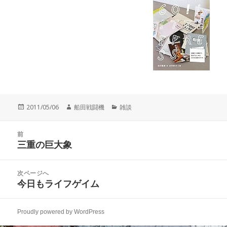
投
作
カ
2011/05/06
船田戦闘機
雑談
稿
成
テ
日:
者
ゴ
投
リ
前
稿
三重の巨大象
ー
前
ナ
の
ビ
投
次ページへ
ゲ
稿:
今日もライフゲイム
次
ー
の
シ
投
ョ
Proudly powered by WordPress
稿:
ン