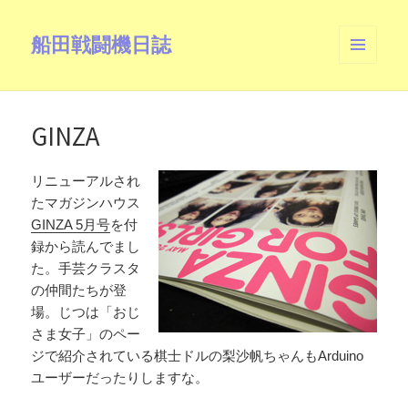
船田戦闘機日誌
メニュ
ーとウ
ィジェ
ット
GINZA
リニューアルされ
たマガジンハウス
GINZA 5月号
を付
録から読んでまし
た。手芸クラスタ
の仲間たちが登
場。じつは「おじ
さま女子」のペー
ジで紹介されている棋士ドルの梨沙帆ちゃんもArduino
ユーザーだったりしますな。