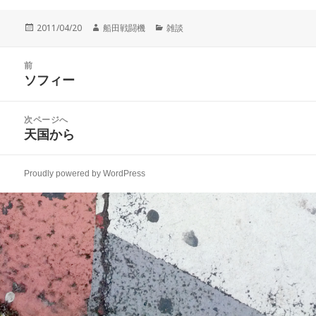
投
作
カ
2011/04/20
船田戦闘機
雑談
稿
成
テ
日:
者
ゴ
投
リ
前
稿
ソフィー
ー
前
ナ
の
ビ
投
次ページへ
ゲ
稿:
天国から
次
ー
の
シ
投
ョ
Proudly powered by WordPress
稿:
ン