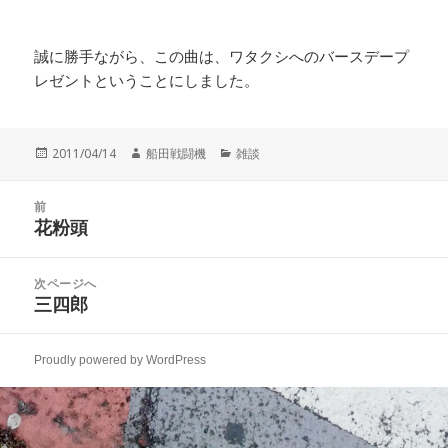
誠に勝手ながら、この曲は、ワタクシへのバースデープ
レゼントということにしました。
投
作
カ
2011/04/14
船田戦闘機
雑談
稿
成
テ
日:
者
ゴ
投
リ
前
稿
花粉頭
ー
前
ナ
の
ビ
投
次ページへ
ゲ
稿:
三四郎
次
ー
の
シ
投
ョ
Proudly powered by WordPress
稿:
ン