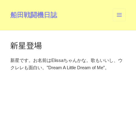
船田戦闘機日誌
メニュ
ーとウ
ィジェ
ット
新星登場
新星です。お名前はElissaちゃんかな。歌もいいし、ウ
クレレも面白い。”Dream A Little Dream of Me”。