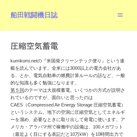
船田戦闘機日誌
メニュ
ーとウ
ィジェ
ット
圧縮空気蓄電
kumikomi.netの『米国発クリーンテック便り』という連
載を読んでいます。全米には3000以上の電力会社があ
る、とか、電気自動車の燃費計算ルールの話など、一般
的な知識も多く勉強になります。
第５回
のテーマは大規模蓄電。いくつかの方式が説明さ
れているのですが、面白いと思ったのは
CAES（Compressed Air Energy Storage 圧縮空気蓄電）
というシステム。地下の空洞に圧縮空気としてエネルギ
ーを溜め、必要なときに取り出して発電に使います。ア
メリカ・アラバマ州で稼働中の設備は、100メガワット
（最近よく目にする表記だと10万kW）を10時間出力で