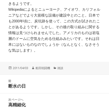
きるようです。
Wikipediaによるとニューヨーク、アイオワ、カリフォル
ニアなどでより大規模な設備が建設中とのこと。日本で
も2000年頃に、炭坑跡を使って、この方式が試されたこ
とがあるようです。しかし、その後の取り組みに関する
情報は見つけられませんでした。アメリカのものは岩塩
層のドームに空気をためる仕組みみたいです。それは日
本にはないものなのでしょうか（なんとなく、なさそう
な気はします）。
投
作
カ
2011/04/03
船田戦闘機
雑談
稿
成
テ
日:
者
ゴ
投
リ
前
稿
断水の日
ー
前
ナ
の
ビ
投
次ページへ
ゲ
稿:
高精細化
次
ー