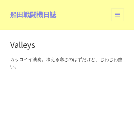
船田戦闘機日誌
メニュ
ーとウ
ィジェ
ット
Valleys
カッコイイ演奏。凍える寒さのはずだけど、じわじわ熱
い。