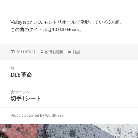
Valleysはたぶんモントリオールで活動している3人組。
この曲のタイトルは10 000 Hours。
投
作
カ
2011/03/31
船田戦闘機
雑談
稿
成
テ
日:
者
ゴ
投
リ
前
稿
DIY革命
ー
前
ナ
の
ビ
投
次ページへ
ゲ
稿:
切手1シート
次
ー
の
シ
投
ョ
Proudly powered by WordPress
稿:
ン