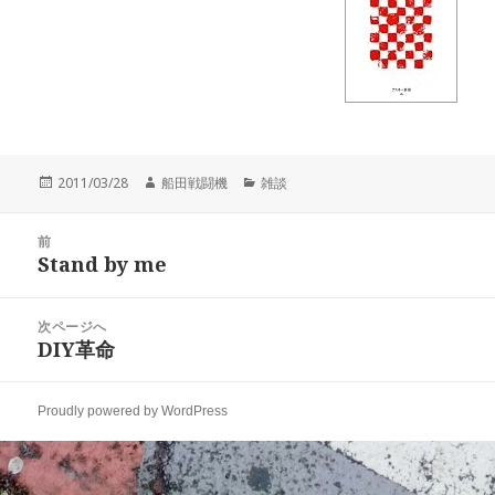
投
作
カ
2011/03/28
船田戦闘機
雑談
稿
成
テ
日:
者
ゴ
投
リ
前
稿
Stand by me
ー
前
ナ
の
ビ
投
次ページへ
ゲ
稿:
DIY革命
次
ー
の
シ
投
ョ
Proudly powered by WordPress
稿:
ン