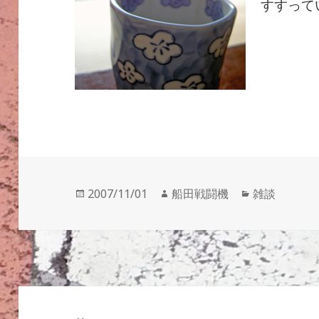
すすって
投
作
カ
2007/11/01
船田戦闘機
雑談
稿
成
テ
日:
者
ゴ
リ
ー
投
稿