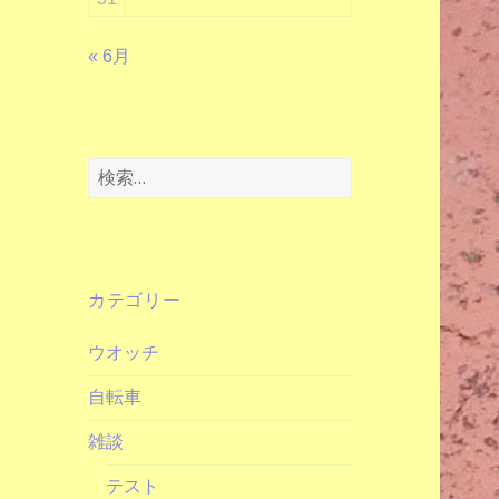
« 6月
検
索:
カテゴリー
ウオッチ
自転車
雑談
テスト