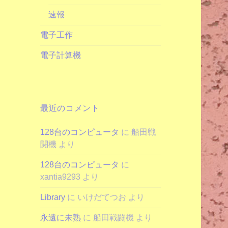
速報
電子工作
電子計算機
最近のコメント
128台のコンピュータ
に
船田戦
闘機
より
128台のコンピュータ
に
xantia9293
より
Library
に
いけだてつお
より
永遠に未熟
に
船田戦闘機
より