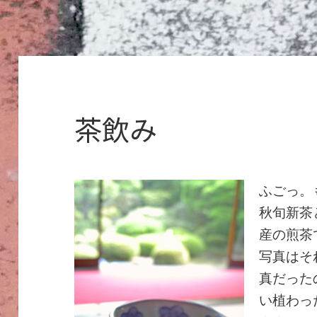
茶飲み
ふごっ。
秋旬新茶
産の煎茶
写真はそ
真だった
い植わっ