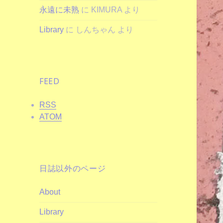
永遠に未熟
に
KIMURA
より
Library
に
しんちゃん
より
FEED
RSS
ATOM
日誌以外のページ
About
Library