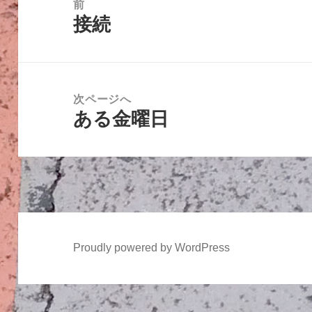
前
接続
ナ
前
ビ
の
ゲ
投
ー
稿:
次ページへ
シ
ある金曜日
次
ョ
の
ン
投
稿:
Proudly powered by WordPress