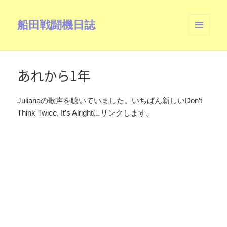
船田戦闘機日誌
メニュ
ーとウ
ィジェ
ット
あれから1年
Julianaの歌声を聴いていました。いちばん新しいDon’t
Think Twice, It’s Alrightにリンクします。