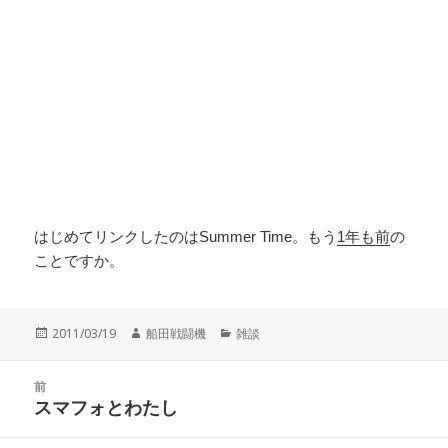
はじめてリンクしたのはSummer Time。もう
1年も前
の
ことですか。
投
作
カ
2011/03/19
船田戦闘機
雑談
稿
成
テ
日:
者
ゴ
投
リ
前
稿
スマフォとわたし
ー
前
ナ
の
ビ