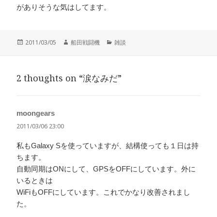
がありそうな気はしてます。
投
作
カ
2011/03/05
船田戦闘機
雑談
稿
成
テ
日:
者
ゴ
リ
2 thoughts on “涙なみだ”
ー
moongears
よ
り:
2011/03/06 23:00
私もGalaxy Sを使っていますが、結構使っても１日は持
ちます。
自動同期はONにして、GPSをOFFにしています。外に
いるときは
WiFiもOFFにしています。これでかなり改善されまし
た。