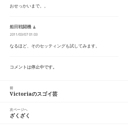
おせっかいまで。。
船田戦闘機
よ
り:
2011/03/07 01:03
なるほど、そのセッティングも試してみます。
コメントは停止中です。
投
前
稿
Victoriaのスゴイ芸
前
ナ
の
ビ
投
次ページへ
ゲ
稿:
ざくざく
次
ー
の
シ