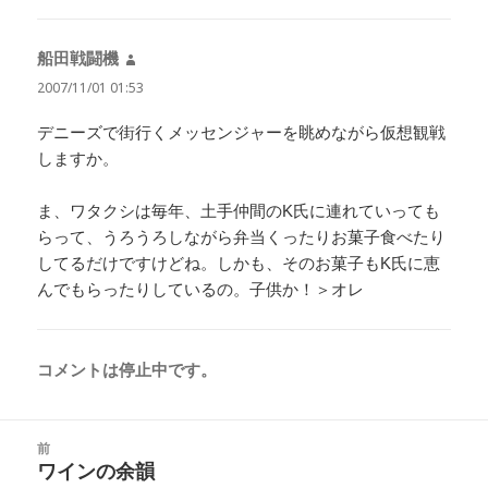
船田戦闘機
よ
り:
2007/11/01 01:53
デニーズで街行くメッセンジャーを眺めながら仮想観戦
しますか。
ま、ワタクシは毎年、土手仲間のK氏に連れていっても
らって、うろうろしながら弁当くったりお菓子食べたり
してるだけですけどね。しかも、そのお菓子もK氏に恵
んでもらったりしているの。子供か！＞オレ
コメントは停止中です。
投
前
稿
ワインの余韻
前
ナ