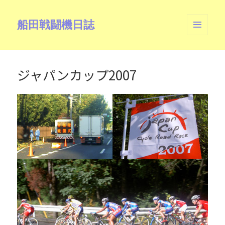
船田戦闘機日誌
メニュ
ーとウ
ィジェ
ット
ジャパンカップ2007