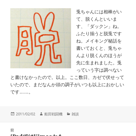
兎ちゃんには相棒がい
て、脱くんといいま
す、「ダックン」ね。
ふたり揃うと脱兎です
ね。メイキング秘話を
書いておくと、兎ちゃ
んより脱くんのほうが
先に生まれました。兎
っていう字は調べない
と書けなかったので。以上。ここ数日、カゼで伏せって
いたので、まだなんか頭の調子がいつも以上におかしい
です……。
投
作
カ
2011/02/02
船田戦闘機
雑談
稿
成
テ
日:
者
ゴ
投
リ
前
稿
ー