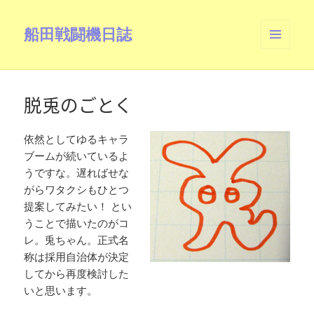
船田戦闘機日誌
メニュ
ーとウ
ィジェ
ット
脱兎のごとく
依然としてゆるキャラ
ブームが続いているよ
うですな。遅ればせな
がらワタクシもひとつ
提案してみたい！ とい
うことで描いたのがコ
レ。兎ちゃん。正式名
称は採用自治体が決定
してから再度検討した
いと思います。