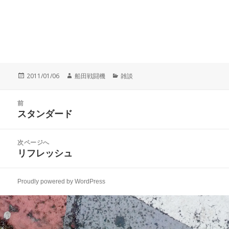
投
作
カ
2011/01/06
船田戦闘機
雑談
稿
成
テ
日:
者
ゴ
投
リ
前
稿
スタンダード
ー
前
ナ
の
ビ
投
次ページへ
ゲ
稿:
リフレッシュ
次
ー
の
シ
投
ョ
Proudly powered by WordPress
稿:
ン