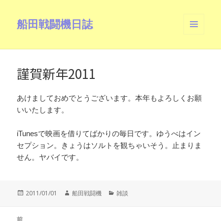
船田戦闘機日誌
メニュ
ーとウ
ィジェ
ット
謹賀新年2011
あけましておめでとうございます。本年もよろしくお願
いいたします。
iTunesで映画を借りてばかりの毎日です。ゆうべはイン
セプション。きょうはソルトを観ちゃいそう。止まりま
せん。ヤバイです。
投
作
カ
2011/01/01
船田戦闘機
雑談
稿
成
テ
日:
者
ゴ
投
リ
前