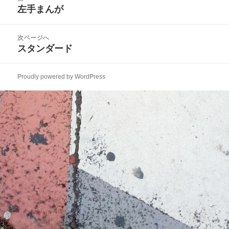
稿
左手まんが
ー
前
ナ
の
ビ
投
次ページへ
ゲ
稿:
スタンダード
次
ー
の
シ
投
ョ
Proudly powered by WordPress
稿:
ン