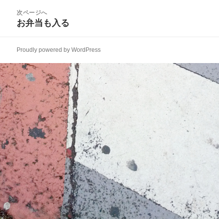
ビ
投
次ページへ
ゲ
稿:
お弁当も入る
次
ー
の
シ
投
ョ
Proudly powered by WordPress
稿:
ン