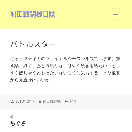
船田戦闘機日誌
メニュ
ーとウ
ィジェ
ット
バトルスター
ギャラクティカのファイナルシーズン
を観ています。第
４話、終了。あと６話かな。はやく続きを観たいけど、
すぐ観ちゃうともったいないような気もする。また最初
から見直せばいいか。
投
作
カ
2010/12/17
船田戦闘機
雑談
稿
成
テ
日:
者
ゴ
投
リ
前
稿
ちぐさ
ー
前
ナ
の