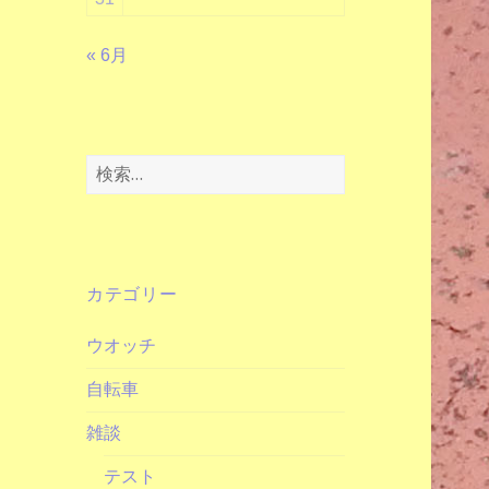
« 6月
検
索:
カテゴリー
ウオッチ
自転車
雑談
テスト