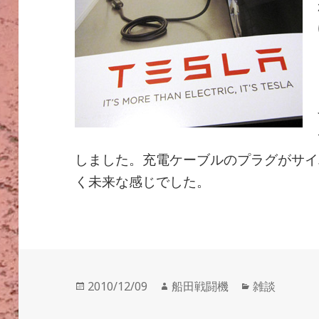
しました。充電ケーブルのプラグがサイ
く未来な感じでした。
投
作
カ
2010/12/09
船田戦闘機
雑談
稿
成
テ