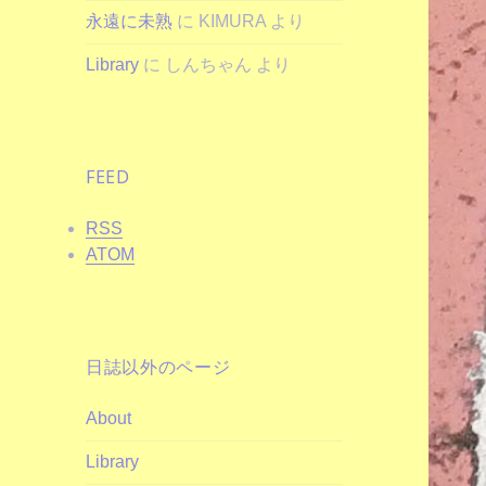
永遠に未熟
に
KIMURA
より
Library
に
しんちゃん
より
FEED
RSS
ATOM
日誌以外のページ
About
Library