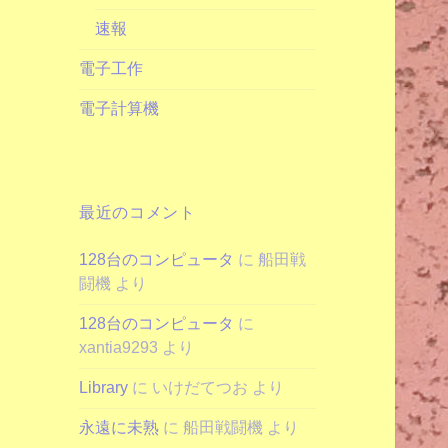
速報
電子工作
電子計算機
最近のコメント
128台のコンピュータ
に
船田戦
闘機
より
128台のコンピュータ
に
xantia9293
より
Library
に
いけだてつお
より
永遠に未熟
に
船田戦闘機
より