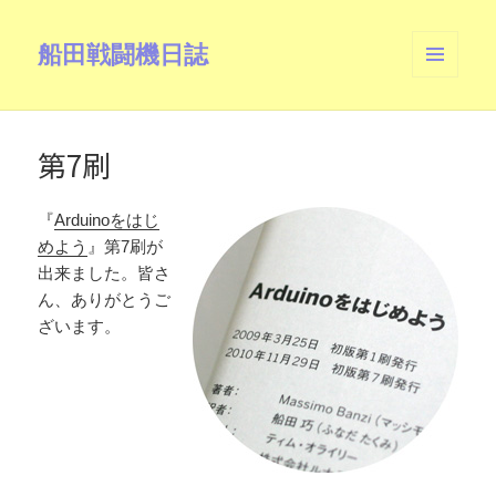
船田戦闘機日誌
メニュ
ーとウ
ィジェ
ット
第7刷
『
Arduinoをはじ
めよう
』第7刷が
出来ました。皆さ
ん、ありがとうご
ざいます。