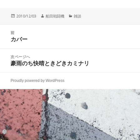
投
作
カ
2010/12/03
船田戦闘機
雑談
稿
成
テ
日:
者
ゴ
投
リ
前
稿
カバー
ー
前
ナ
の
ビ
投
次ページへ
ゲ
稿:
豪雨のち快晴ときどきカミナリ
次
ー
の
シ
投
ョ
Proudly powered by WordPress
稿:
ン