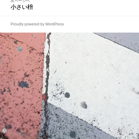
次ページへ
ゲ
稿:
小さい枡
次
ー
の
シ
投
ョ
Proudly powered by WordPress
稿:
ン