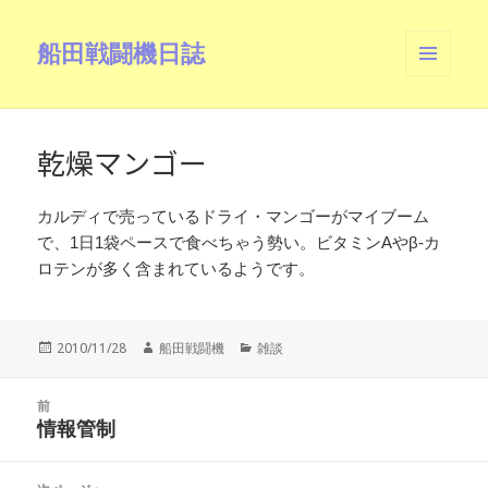
船田戦闘機日誌
メニュ
ーとウ
ィジェ
ット
乾燥マンゴー
カルディで売っているドライ・マンゴーがマイブーム
で、1日1袋ペースで食べちゃう勢い。ビタミンAやβ-カ
ロテンが多く含まれているようです。
投
作
カ
2010/11/28
船田戦闘機
雑談
稿
成
テ
日:
者
ゴ
投
リ
前
稿
情報管制
ー
前
ナ
の
ビ
投