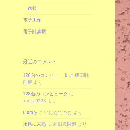
速報
電子工作
電子計算機
最近のコメント
128台のコンピュータ
に
船田戦
闘機
より
128台のコンピュータ
に
xantia9293
より
Library
に
いけだてつお
より
永遠に未熟
に
船田戦闘機
より