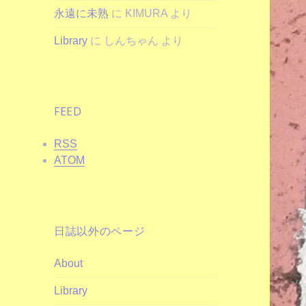
永遠に未熟
に
KIMURA
より
Library
に
しんちゃん
より
FEED
RSS
ATOM
日誌以外のページ
About
Library