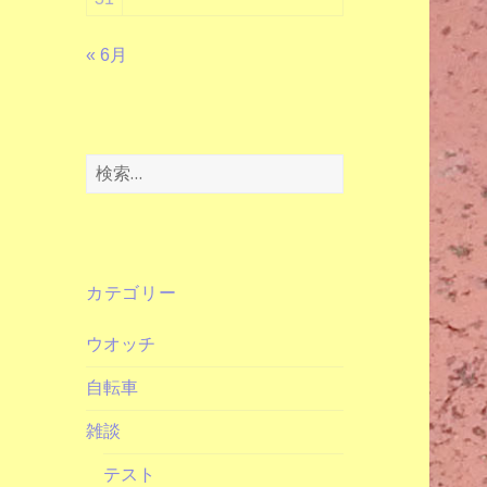
« 6月
検
索:
カテゴリー
ウオッチ
自転車
雑談
テスト