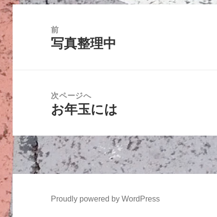
投
稿
前
写真整理中
ナ
前
ビ
の
ゲ
投
ー
稿:
次ページへ
シ
お年玉には
次
ョ
の
ン
投
稿:
Proudly powered by WordPress