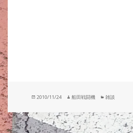
投
作
カ
2010/11/24
船田戦闘機
雑談
稿
成
テ
日:
者
ゴ
リ
ー