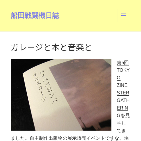
船田戦闘機日誌
メニュ
ーとウ
ィジェ
ット
ガレージと本と音楽と
第5回
TOKY
O
ZINE
STER
GATH
ERIN
G
を見
学し
てき
ました。自主制作出版物の展示販売イベントですな。
場