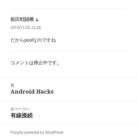
船田戦闘機
よ
り:
2010/11/25 22:28
だからpoolなのですね
コメントは停止中です。
投
前
稿
Android Hacks
前
ナ
の
ビ
投
次ページへ
ゲ
稿:
有線接続
次
ー
の
シ
投
ョ
Proudly powered by WordPress
稿: