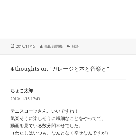
投
作
カ
2010/11/15
船田戦闘機
雑談
稿
成
テ
日:
者
ゴ
リ
4 thoughts on “ガレージと本と音楽と”
ー
ちょこ太郎
よ
り:
2010/11/15 17:43
テニスコーツさん、いいですね！
気楽そうに楽しそうに繊細なことをやってて、
動画を見ている数分間幸せでした。
（わたしはいつも、なんとなく幸せなんですが）