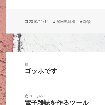
投
作
カ
2010/11/12
船田戦闘機
雑談
稿
成
テ
日:
者
ゴ
リ
ー
投
稿
前
ゴッホです
ナ
前
ビ
の
ゲ
投
ー
稿:
次ページへ
シ
電子雑誌を作るツール
次