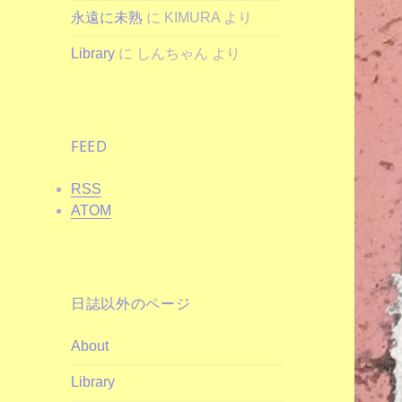
永遠に未熟
に
KIMURA
より
Library
に
しんちゃん
より
FEED
RSS
ATOM
日誌以外のページ
About
Library