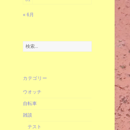
« 6月
検
索:
カテゴリー
ウオッチ
自転車
雑談
テスト