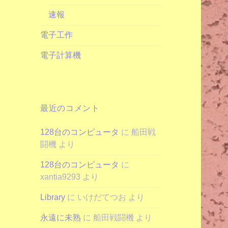
速報
電子工作
電子計算機
最近のコメント
128台のコンピュータ
に
船田戦
闘機
より
128台のコンピュータ
に
xantia9293
より
Library
に
いけだてつお
より
永遠に未熟
に
船田戦闘機
より