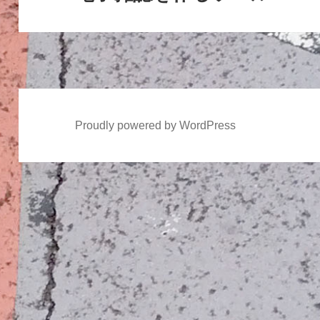
ョ
の
ン
投
稿:
Proudly powered by WordPress