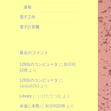
速報
電子工作
電子計算機
最近のコメント
128台のコンピュータ
に
船田戦
闘機
より
128台のコンピュータ
に
xantia9293
より
Library
に
いけだてつお
より
永遠に未熟
に
船田戦闘機
より