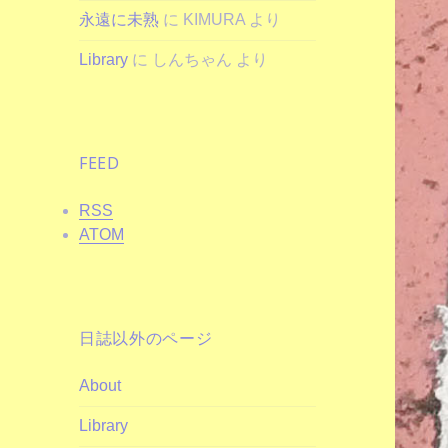
永遠に未熟
に
KIMURA
より
Library
に
しんちゃん
より
FEED
RSS
ATOM
日誌以外のページ
About
Library