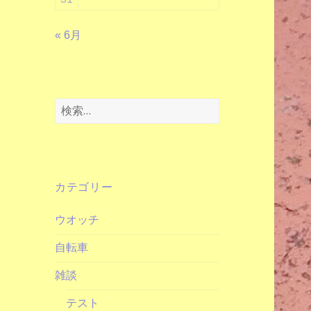
« 6月
検
索:
カテゴリー
ウオッチ
自転車
雑談
テスト