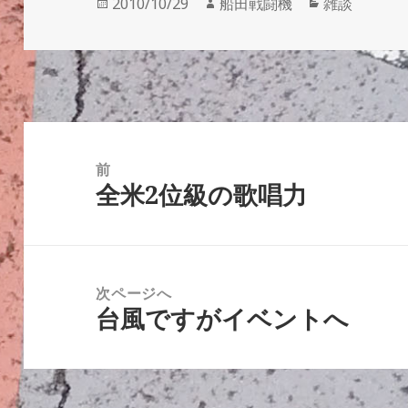
投
作
カ
2010/10/29
船田戦闘機
雑談
稿
成
テ
日:
者
ゴ
リ
ー
投
稿
前
全米2位級の歌唱力
ナ
前
ビ
の
ゲ
投
ー
稿:
次ページへ
シ
台風ですがイベントへ
次
ョ
の
ン
投
稿: